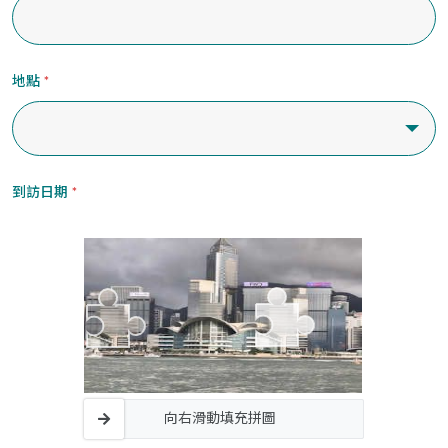
地點
*
到訪日期
*
向右滑動填充拼圖